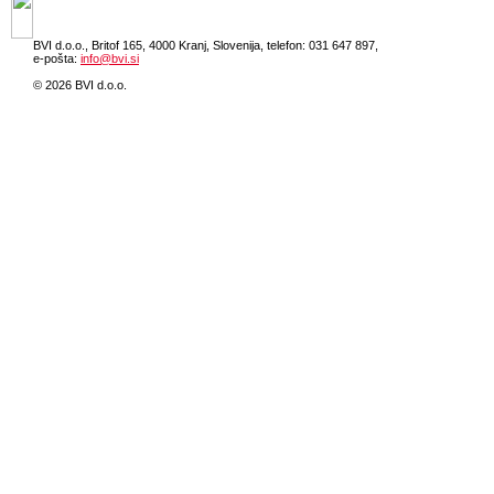
BVI d.o.o., Britof 165, 4000 Kranj, Slovenija, telefon: 031 647 897,
e-pošta:
info@bvi.si
© 2026 BVI d.o.o.