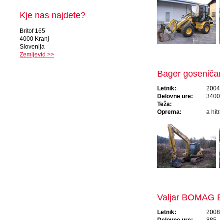
Kje nas najdete?
Britof 165
4000 Kranj
Slovenija
Zemljevid >>
Bager goseniča
Letnik:
2004
Delovne ure:
3400
Teža:
Oprema:
a hit
Valjar BOMAG 
Letnik:
2008