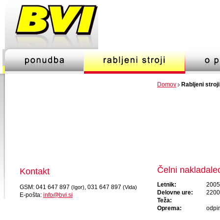
Domov
Rabljeni stroji
Čelni nakladal
Kontakt
Letnik:
2005
GSM: 041 647 897
, 031 647 897
(Igor)
(Vida)
Delovne ure:
2200
E-pošta:
info@bvi.si
Teža:
Oprema:
odpir